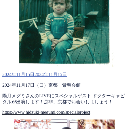
投
2024年11月15日
2024年11月15日
稿
2024年11月17日（日）京都 紫明会館
日:
陽月メグミさんのLIVEにスペシャルゲスト ドクターキャピ
タルが出演します！是非、京都でお会いしましょう！
https://www.hidzuki-megumi.com/specialproject