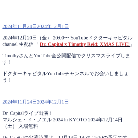
投
2024年11月24日
2024年12月1日
稿
2024年12月20日（金） 20:00〜 YouTubeドクターキャピタル
日:
channel 生配信 「
Dr. Capital x Timothy Reid: XMAS LIVE!
」
TimothyさんとYouTube全公開配信でクリスマスライブしま
す！
ドクターキャピタルYouTubeチャンネルでお会いしましょ
う！
投
2024年11月24日
2024年12月1日
稿
Dr. Capitalライブ出演！
日:
マルシェ・ド・ノエル 2024 in KYOTO 2024年12月14日
（土） 入場無料
Dr. Capitalの出演時間は、12月14日 14:30-15:10の予定です。