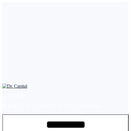
コ
ン
テ
ン
ツ
へ
ス
キ
ッ
プ
Dr. Capital
音楽博士、オリジナルアーティスト、YouTuber