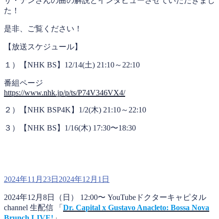
サ・テンさんの曲の解説とインタビューさせていただきまし
た！
是非、ご覧ください！
【放送スケジュール】
１）【NHK BS】12/14(土) 21:10～22:10
番組ページ
https://www.nhk.jp/p/ts/P74V346VX4/
２）【NHK BSP4K】1/2(木) 21:10～22:10
３）【NHK BS】1/16(木) 17:30〜18:30
投
2024年11月23日
2024年12月1日
稿
2024年12月8日（日） 12:00〜 YouTubeドクターキャピタル
日:
channel 生配信 「
Dr. Capital x Gustavo Anacleto: Bossa Nova
Brunch LIVE!
」