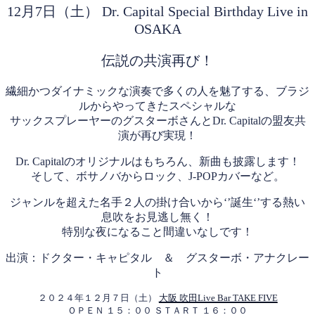
12月7日（土） Dr. Capital Special Birthday Live in
OSAKA
伝説の共演再び！
繊細かつダイナミックな演奏で多くの人を魅了する、ブラジ
ルからやってきたスペシャルな
サックスプレーヤーのグスターボさんとDr. Capitalの盟友共
演が再び実現！
Dr. Capitalのオリジナルはもちろん、新曲も披露します！
そして、ボサノバからロック、J-POPカバーなど。
ジャンルを超えた名手２人の掛け合いから‘’誕生‘’する熱い
息吹をお見逃し無く！
特別な夜になること間違いなしです！
出演：ドクター・キャピタル ＆ グスターボ・アナクレー
ト
２０２４年１２月７日（土）
大阪 吹田Live Bar TAKE FIVE
ＯＰＥＮ １５：００ ＳＴＡＲＴ １６：００