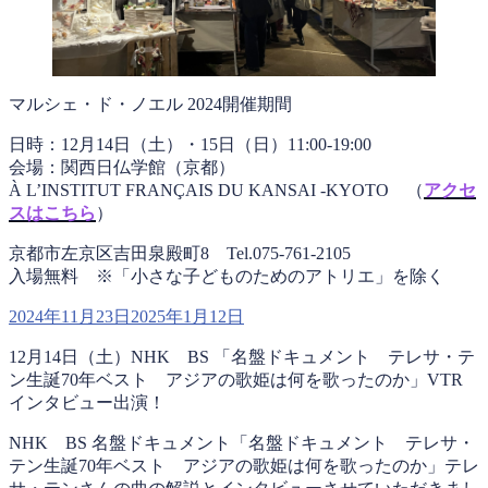
マルシェ・ド・ノエル 2024開催期間
日時：12月14日（土）・15日（日）11:00-19:00
会場：関西日仏学館（京都）
À L’INSTITUT FRANÇAIS DU KANSAI -KYOTO （
アクセ
スはこち
ら
）
京都市左京区吉田泉殿町8 Tel.075-761-2105
入場無料 ※「小さな子どものためのアトリエ」を除く
投
2024年11月23日
2025年1月12日
稿
12月14日（土）NHK BS 「名盤ドキュメント テレサ・テ
日:
ン生誕70年ベスト アジアの歌姫は何を歌ったのか」VTR
インタビュー出演！
NHK BS 名盤ドキュメント「名盤ドキュメント テレサ・
テン生誕70年ベスト アジアの歌姫は何を歌ったのか」テレ