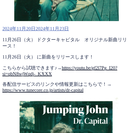
投
2024年11月20日
2024年11月23日
稿
11月26日（火） ドクターキャピタル オリジナル新曲リリ
日:
ース！
11月26日（火） に新曲をリリースします！
こちらから試聴できます♪→
https://youtu.be/gf2l7Pg_I20?
si=qbN8wjWqdj-_KXXX
各配信サービスのリンクや情報更新はこちらで！→
https://www.tunecore.co.jp/artists/dr-capital