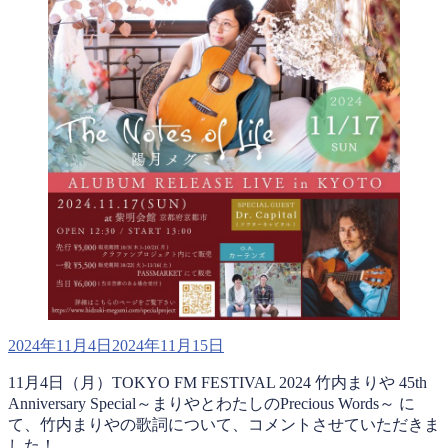
投
2024年11月4日
2024年11月15日
稿
11月4日（月）TOKYO FM FESTIVAL 2024 竹内まりや 45th
日:
Anniversary Special～まりやとわたしのPrecious Words～ に
て、竹内まりやの歌詞について、コメントさせていただきま
した！