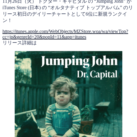
11月26日（火） ドクター・キャピタル の “Jumping John” が
iTunes Store (日本) の “オルタナティブ トップアルバム” のリ
リース初日のデイリーチャートとして6位に新規ランクイ
ン！
https://itunes.apple.com/WebObjects/MZStore.woa/wa/viewTop?
cc=jp&genreId=20&popId=11&app=itunes
リリース詳細は