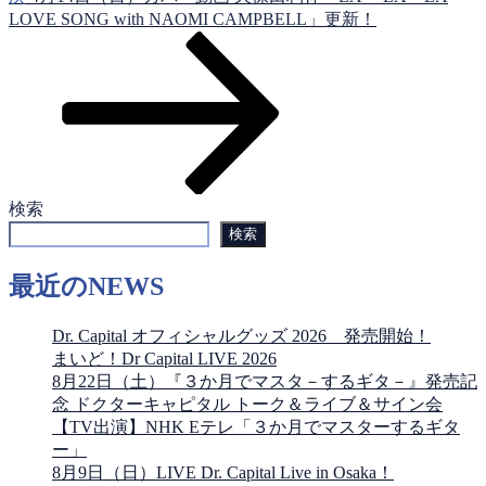
シ
の
LOVE SONG with NAOMI CAMPBELL」更新！
投
ョ
稿
ン
検索
検索
最近のNEWS
Dr. Capital オフィシャルグッズ 2026 発売開始！
まいど！Dr Capital LIVE 2026
8月22日（土）『３か月でマスタ－するギタ－』発売記
念 ドクターキャピタル トーク＆ライブ＆サイン会
【TV出演】NHK Eテレ「３か月でマスターするギタ
ー」
8月9日（日）LIVE Dr. Capital Live in Osaka！