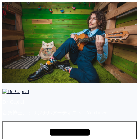
コ
ン
テ
ン
ツ
へ
ス
キ
ッ
プ
Dr. Capital
音楽博士、オリジナルアーティスト、YouTuber