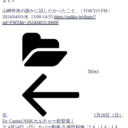
ます♬
山崎怜奈の誰かに話したかったこと。 | TOKYO FM |
2024/04/03/水 13:00-14:55
https://radiko.jp/share/?
sid=FMT&t=20240403130000
カ
テ
ゴ
リ
ー
News
前
投
の
稿
投
稿
ナ
ビ
ゲ
前
1月28日（日）
Dr. Capital NHKカルチャー初登場！
ー
次
次
4月14日（日）カバー動画 久保田利伸「LA ・LA・LA