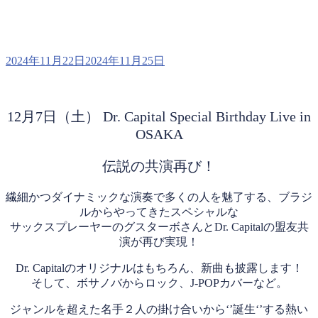
投
2024年11月22日
2024年11月25日
稿
日:
12月7日（土） Dr. Capital Special Birthday Live in
OSAKA
伝説の共演再び！
繊細かつダイナミックな演奏で多くの人を魅了する、ブラジ
ルからやってきたスペシャルな
サックスプレーヤーのグスターボさんとDr. Capitalの盟友共
演が再び実現！
Dr. Capitalのオリジナルはもちろん、新曲も披露します！
そして、ボサノバからロック、J-POPカバーなど。
ジャンルを超えた名手２人の掛け合いから‘’誕生‘’する熱い