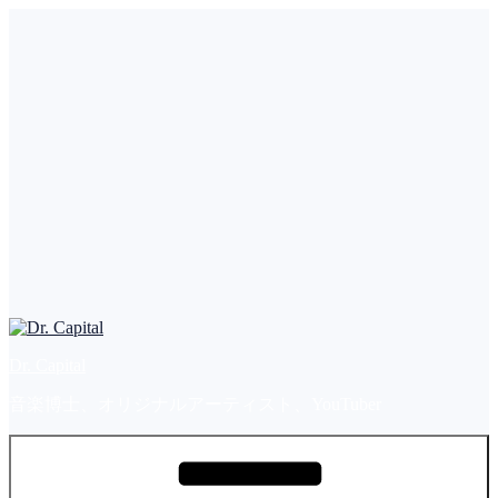
コ
ン
テ
ン
ツ
へ
ス
キ
ッ
プ
Dr. Capital
音楽博士、オリジナルアーティスト、YouTuber