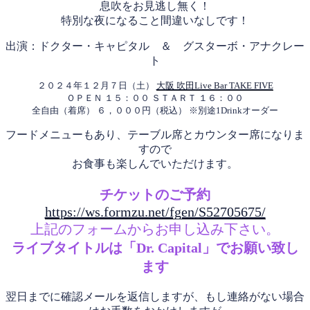
息吹をお見逃し無く！
特別な夜になること間違いなしです！
出演：ドクター・キャピタル ＆ グスターボ・アナクレー
ト
２０２４年１２月７日（土）
大阪 吹田Live Bar TAKE FIVE
ＯＰＥＮ １５：００ ＳＴＡＲＴ １６：００
全自由（着席） ６，０００円（税込） ※別途1Drinkオーダー
フードメニューもあり、テーブル席とカウンター席になりま
すので
お食事も楽しんでいただけます。
チケットのご予約
https://ws.formzu.net/fgen/S52705675/
上記のフォームからお申し込み下さい。
ライブタイトルは「Dr. Capital」でお願い致し
ます
翌日までに確認メールを返信しますが、もし連絡がない場合