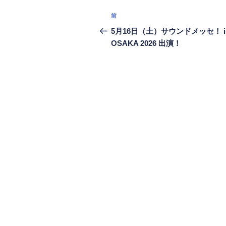
投
前
前
稿
の
5月16日（土）サウンドメッセ！ i
投
OSAKA 2026 出演！
ナ
稿
ビ
ゲ
ー
シ
ョ
ン