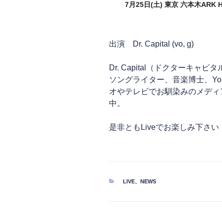
7月25日(土) 東京 六本木ARK
出演 Dr. Capital (vo, g)
Dr. Capital（ドクターキ
ソングライター、音楽博士、Yo
オやテレビでお馴染みのメディア
中。
是非ともLiveでお楽しみ下さい
カ
LIVE
、
NEWS
テ
ゴ
リ
ー