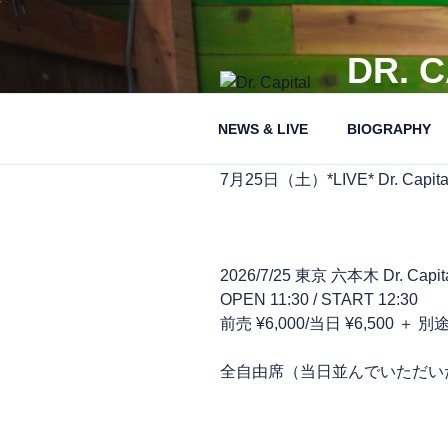
コ
ン
テ
DR. 
ン
音楽博士、オリ
ツ
NEWS & LIVE
BIOGRAPHY
へ
ス
キ
7月25日（土）*LIVE* Dr. Capital 
ッ
プ
2026/7/25 東京 六本木 Dr. Cap
OPEN 11:30 / START 12:30
前売 ¥6,000/当日 ¥6,500
全自由席（当日並んでいただい